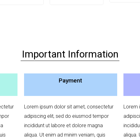
Important Information
Payment
ctetur
Lorem ipsum dolor sit amet, consectetur
Lorem i
empor
adipiscing elit, sed do eiusmod tempor
adipisc
na
incididunt ut labore et dolore magna
incidid
uis
aliqua. Ut enim ad minim veniam, quis
aliqua.