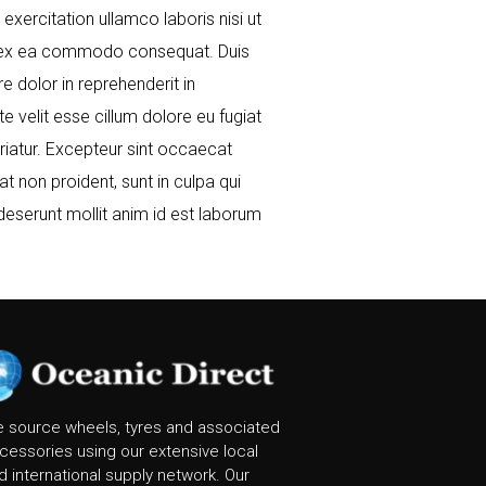
 exercitation ullamco laboris nisi ut
p ex ea commodo consequat. Duis
re dolor in reprehenderit in
te velit esse cillum dolore eu fugiat
ariatur. Excepteur sint occaecat
at non proident, sunt in culpa qui
 deserunt mollit anim id est laborum
 source wheels, tyres and associated
cessories using our extensive local
d international supply network. Our