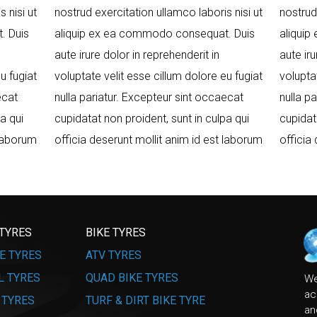
 nisi ut
nostrud exercitation ullamco laboris nisi ut
nostrud
. Duis
aliquip ex ea commodo consequat. Duis
aliqui
aute irure dolor in reprehenderit in
aute iru
u fugiat
voluptate velit esse cillum dolore eu fugiat
volupta
ecat
nulla pariatur. Excepteur sint occaecat
nulla p
a qui
cupidatat non proident, sunt in culpa qui
cupidat
 laborum
officia deserunt mollit anim id est laborum
officia
 TYRES
BIKE TYRES
E TYRES
ATV TYRES
L TYRES
QUAD BIKE TYRES
We
ac
 TYRES
TURF & DIRT BIKE TYRE
an