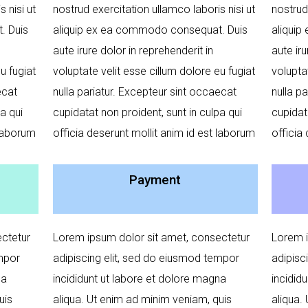
 nisi ut
nostrud exercitation ullamco laboris nisi ut
nostrud
. Duis
aliquip ex ea commodo consequat. Duis
aliqui
aute irure dolor in reprehenderit in
aute iru
u fugiat
voluptate velit esse cillum dolore eu fugiat
volupta
ecat
nulla pariatur. Excepteur sint occaecat
nulla p
a qui
cupidatat non proident, sunt in culpa qui
cupidat
 laborum
officia deserunt mollit anim id est laborum
officia
Payment
ctetur
Lorem ipsum dolor sit amet, consectetur
Lorem i
empor
adipiscing elit, sed do eiusmod tempor
adipisc
na
incididunt ut labore et dolore magna
incidid
uis
aliqua. Ut enim ad minim veniam, quis
aliqua.