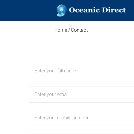
OCEANIC DIR
Oceanic Direct
Skip
Home
/
Contact
to
content